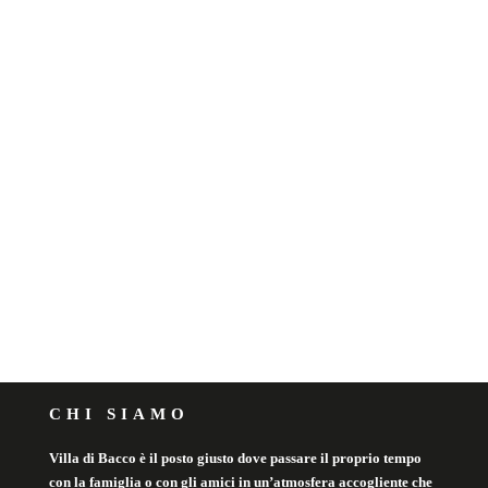
CHI SIAMO
Villa di Bacco è il posto giusto dove passare il proprio tempo
con la famiglia o con gli amici in un’atmosfera accogliente che